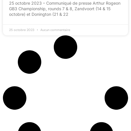
25 octobre 2023 – Communiqué de presse Arthur Rogeon
GB3 Championship, rounds 7 & 8, Zandvoort (14 & 15
octobre) et Donington (21 & 22
25 octobre 2023
Aucun commentaire