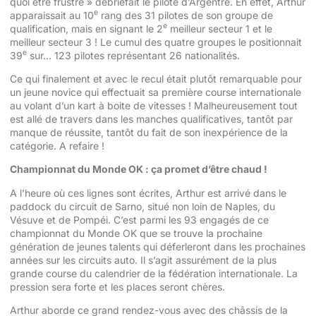
quoi être frustré » débriefait le pilote d’Argentré. En effet, Arthur
e
apparaissait au 10
rang des 31 pilotes de son groupe de
e
qualification, mais en signant le 2
meilleur secteur 1 et le
meilleur secteur 3 ! Le cumul des quatre groupes le positionnait
e
39
sur… 123 pilotes représentant 26 nationalités.
Ce qui finalement et avec le recul était plutôt remarquable pour
un jeune novice qui effectuait sa première course internationale
au volant d’un kart à boite de vitesses ! Malheureusement tout
est allé de travers dans les manches qualificatives, tantôt par
manque de réussite, tantôt du fait de son inexpérience de la
catégorie. A refaire !
Championnat du Monde OK : ça promet d’être chaud !
A l’heure où ces lignes sont écrites, Arthur est arrivé dans le
paddock du circuit de Sarno, situé non loin de Naples, du
Vésuve et de Pompéi. C’est parmi les 93 engagés de ce
championnat du Monde OK que se trouve la prochaine
génération de jeunes talents qui déferleront dans les prochaines
années sur les circuits auto. Il s’agit assurément de la plus
grande course du calendrier de la fédération internationale. La
pression sera forte et les places seront chères.
Arthur aborde ce grand rendez-vous avec des châssis de la