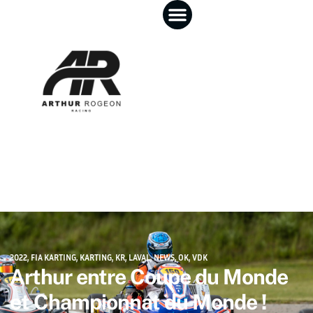
2022
,
FIA KARTING
,
KARTING
,
KR
,
LAVAL
,
NEWS
,
OK
,
VDK
Arthur entre Coupe du Monde
et Championnat du Monde !