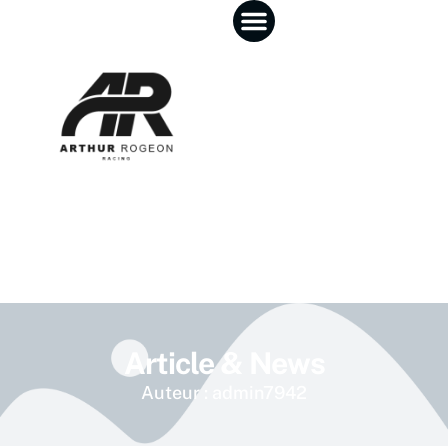
Article & News
Auteur :
admin7942