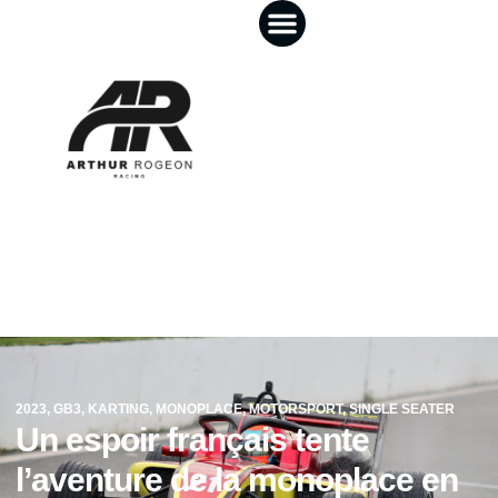
2023
,
GB3
,
KARTING
,
MONOPLACE
,
MOTORSPORT
,
SINGLE SEATER
Un espoir français tente
l’aventure de la monoplace en