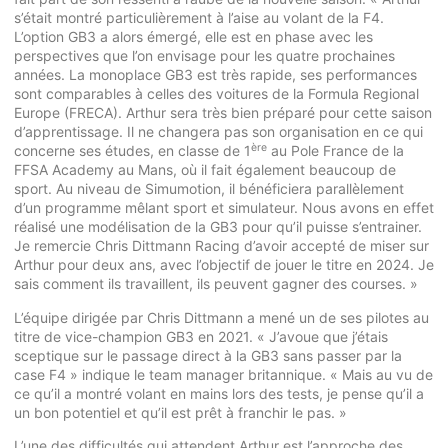
s’était montré particulièrement à l’aise au volant de la F4.
L’option GB3 a alors émergé, elle est en phase avec les
perspectives que l’on envisage pour les quatre prochaines
années. La monoplace GB3 est très rapide, ses performances
sont comparables à celles des voitures de la Formula Regional
Europe (FRECA). Arthur sera très bien préparé pour cette saison
d’apprentissage. Il ne changera pas son organisation en ce qui
ère
concerne ses études, en classe de 1
au Pole France de la
FFSA Academy au Mans, où il fait également beaucoup de
sport. Au niveau de Simumotion, il bénéficiera parallèlement
d’un programme mêlant sport et simulateur. Nous avons en effet
réalisé une modélisation de la GB3 pour qu’il puisse s’entrainer.
Je remercie Chris Dittmann Racing d’avoir accepté de miser sur
Arthur pour deux ans, avec l’objectif de jouer le titre en 2024. Je
sais comment ils travaillent, ils peuvent gagner des courses. »
L’équipe dirigée par Chris Dittmann a mené un de ses pilotes au
titre de vice-champion GB3 en 2021. « J’avoue que j’étais
sceptique sur le passage direct à la GB3 sans passer par la
case F4 » indique le team manager britannique. « Mais au vu de
ce qu’il a montré volant en mains lors des tests, je pense qu’il a
un bon potentiel et qu’il est prêt à franchir le pas. »
L’une des difficultés qui attendent Arthur est l’approche des