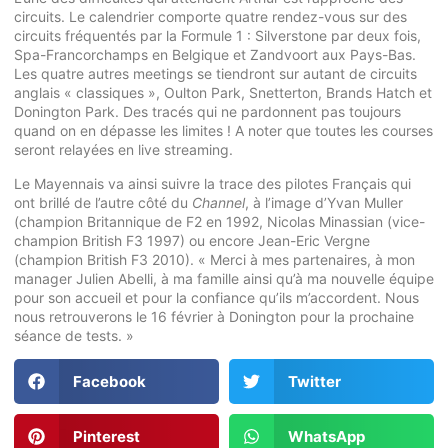
circuits. Le calendrier comporte quatre rendez-vous sur des
circuits fréquentés par la Formule 1 : Silverstone par deux fois,
Spa-Francorchamps en Belgique et Zandvoort aux Pays-Bas.
Les quatre autres meetings se tiendront sur autant de circuits
anglais « classiques », Oulton Park, Snetterton, Brands Hatch et
Donington Park. Des tracés qui ne pardonnent pas toujours
quand on en dépasse les limites ! A noter que toutes les courses
seront relayées en live streaming.
Le Mayennais va ainsi suivre la trace des pilotes Français qui
ont brillé de l’autre côté du
Channel
, à l’image d’Yvan Muller
(champion Britannique de F2 en 1992, Nicolas Minassian (vice-
champion British F3 1997) ou encore Jean-Eric Vergne
(champion British F3 2010). « Merci à mes partenaires, à mon
manager Julien Abelli, à ma famille ainsi qu’à ma nouvelle équipe
pour son accueil et pour la confiance qu’ils m’accordent. Nous
nous retrouverons le 16 février à Donington pour la prochaine
séance de tests. »
Facebook
Twitter
Pinterest
WhatsApp