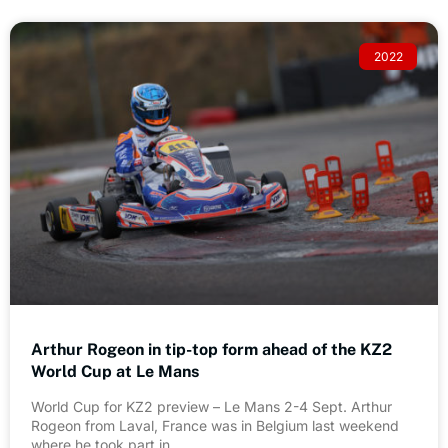
2022
Arthur Rogeon in tip-top form ahead of the KZ2
World Cup at Le Mans
World Cup for KZ2 preview – Le Mans 2-4 Sept. Arthur
Rogeon from Laval, France was in Belgium last weekend
where he took part in