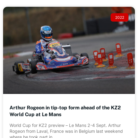
2022
Arthur Rogeon in tip-top form ahead of the KZ2
World Cup at Le Mans
World Cup for KZ2 preview – Le Mans 2-4 Sept. Arthur
Rogeon from Laval, France was in Belgium last weekend
where he took part in