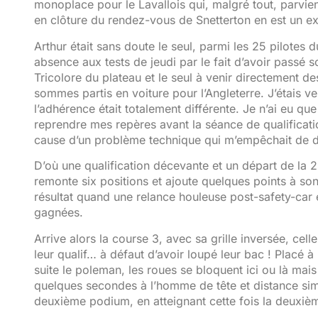
monoplace pour le Lavallois qui, malgré tout, parvie
en clôture du rendez-vous de Snetterton en est un ex
Arthur était sans doute le seul, parmi les 25 pilotes 
absence aux tests de jeudi par le fait d’avoir passé s
Tricolore du plateau et le seul à venir directement de
sommes partis en voiture pour l’Angleterre. J’étais ve
l’adhérence était totalement différente. Je n’ai eu qu
reprendre mes repères avant la séance de qualificat
cause d’un problème technique qui m’empêchait de d
D’où une qualification décevante et un départ de la 
remonte six positions et ajoute quelques points à s
résultat quand une relance houleuse post-safety-car 
gagnées.
Arrive alors la course 3, avec sa grille inversée, ce
leur qualif… à défaut d’avoir loupé leur bac ! Placé à 
suite le poleman, les roues se bloquent ici ou là mais 
quelques secondes à l’homme de tête et distance sim
deuxième podium, en atteignant cette fois la deuxiè