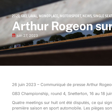
2023
,
GB3
,
LAVAL
,
MONOPLACE
,
MOTORSPORT
,
NEWS
,
SINGLE SEA
Arthur Rogeon sur
juin 27, 2023
26 juin 2023 – Communiqué de presse Arthur Rogeo
GB3 Championship, round 4, Snetterton, 16 au 18 ju
Quatre meetings sur huit ont été disputés, ce qui sig
première saison en sport automobile. Les pièges sont