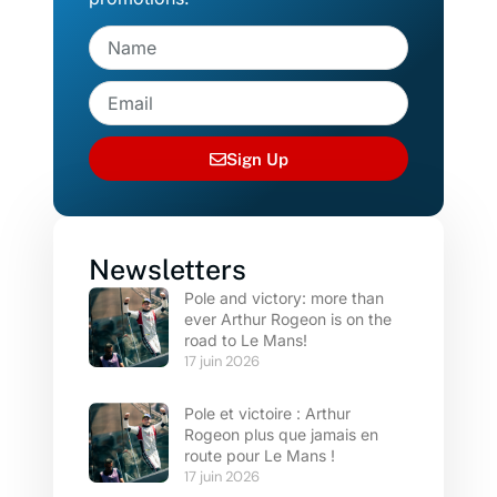
Sign Up
Newsletters
Pole and victory: more than
ever Arthur Rogeon is on the
road to Le Mans!
17 juin 2026
Pole et victoire : Arthur
Rogeon plus que jamais en
route pour Le Mans !
17 juin 2026