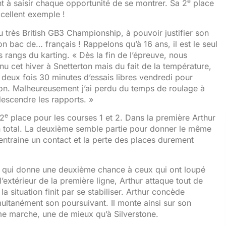
e
nt à saisir chaque opportunité de se montrer. Sa 2
place
cellent exemple !
du très British GB3 Championship, à pouvoir justifier son
on bac de… français ! Rappelons qu’à 16 ans, il est le seul
s rangs du karting. « Dès la fin de l’épreuve, nous
nu cet hiver à Snetterton mais du fait de la température,
e deux fois 30 minutes d’essais libres vendredi pour
ion. Malheureusement j’ai perdu du temps de roulage à
escendre les rapports. »
e
22
place pour les courses 1 et 2. Dans la première Arthur
on total. La deuxième semble partie pour donner le même
entraine un contact et la perte des places durement
lle qui donne une deuxième chance à ceux qui ont loupé
l’extérieur de la première ligne, Arthur attaque tout de
la situation finit par se stabiliser. Arthur concède
ultanément son poursuivant. Il monte ainsi sur son
me marche, une de mieux qu’à Silverstone.