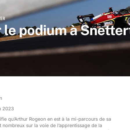
TER
 le podium à Snetter
n
in 2023
nifie qu’Arthur Rogeon en est à la mi-parcours de sa
 nombreux sur la voie de l’apprentissage de la