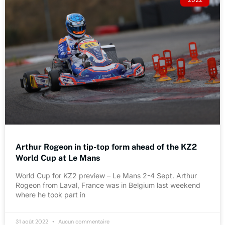
Arthur Rogeon in tip-top form ahead of the KZ2
World Cup at Le Mans
World Cup for KZ2 preview – Le Mans 2-4 Sept. Arthur
Rogeon from Laval, France was in Belgium last weekend
where he took part in
31 août 2022
Aucun commentaire